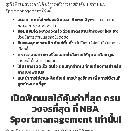
ธุรกิจฟิตเนสของคุณได้ บริการหลังการขายอันดับ 1 จาก NBA
Sportmanagement มีดังนี้
จัดส่ง-ติดตั้งให้ฟรีถึงฟิตเนส, Home Gym
อำนวยความ
สะดวกการรับ-ส่งสินค้า
ซ่อมแซมได้อย่างรวดเร็วด้วยมาตรฐานสำรองอะไหล่ 5%
ช่วยให้การดำเนินธุรกิจไม่ติดขัด
รับรองคุณภาพผลิตภัณฑ์ขั้นต่ำ 1 ปี
ให้คุณรู้สึกมั่นใจในทุกการ
เลือกซื้อ
ตรวจสอบสภาพเครื่องออกกำลังกายให้ทุก 4 เดือน
ดูแล
เครื่องให้ใหม่ ทนทานเสมอ
ให้บริการรวดเร็ว ฉับไว ตอบทุกคำถามที่คุณต้องการสำหรับ
การเปิดฟิตเนส
แนะนำการใช้งานผลิตภัณฑ์ การบำรุงรักษา เพื่อการใช้งานที่
ถูกต้องมากที่สุด
เปิดฟิตเนสได้คุ้มค่าที่สุด ครบ
วงจรที่สุด ที่ NBA
Sportmanagement เท่านั้น!
ด้วยบริการและแบรนด์คุณภาพระดับโลกภายใต้
NBA