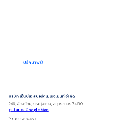
ฟิตเนส?
ให้เราช่วยบอกคุณว่าควรเริ่ม
ต้นอย่างไรให้ได้กำไรเข้าธุรกิจ
ยิมของคุณให้ได้มากและเร็ว
ที่สุด เราให้คำปรึกษาฟรีที่
เหมาะกับขนาดพื้นที่และงบ
ประมาณ
ปรึกษาฟรี!
บริษัท เอ็นบีเอ สปอร์ตเมเนจเมนท์ จำกัด
246, อ้อมน้อย, กระทุ่มแบน, สมุทรสาคร 74130
ดูเส้นทาง Google Map
โทร: 088-0041222