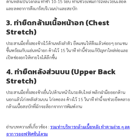
ด้านหลังเป็นวงกลม ทำซ้ำ 10-15 รอบ ท่านี้ช่วยเพิ่มการไหลเวียนเลือด
และลดอาการตึงเกร็งบริเวณบ่าและสะบัก
3. ท่ายืดกล้ามเนื้อหน้าอก (Chest
Stretch)
ประสานมือทั้งสองข้างไว้ด้านหลังลำตัว ยืดแขนให้ตึงแล้วค่อยๆ ยกแขน
ขึ้นพร้อมกับแอ่นหน้าอก ค้างไว้ 15 วินาที ท่านี้ช่วยแก้ปัญหาไหล่ห่อและ
เปิดช่องอกให้หายใจได้ลึกขึ้น
4. ท่ายืดหลังส่วนบน (Upper Back
Stretch)
ประสานมือทั้งสองข้างยื่นไปด้านหน้าในระดับไหล่ พลิกฝ่ามือออกด้าน
นอกแล้วโก่งหลังส่วนบน โก่งคอลง ค้างไว้ 15 วินาที ท่านี้จะช่วยยืดคลาย
กล้ามเนื้อสะบักที่มักจะล็อกจากการพิมพ์งาน
อ่านบทความที่เกี่ยวข้อง :
รวมท่าบริหารกล้ามเนื้อหลัง ทำตามง่าย ๆ ลด
อาการออฟฟิศซินโดรม