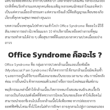
แทบจะตลอดทั้งวัน อาการปวดคอ บ่า ไหล่ หรือร้าวลงแขน กลายเป็นเรื่อง
ปกติที่คนวัยทำงานแทบทุกคนต้องเผชิญ หลายคนมักชะล่าใจและคิดว่า
เป็นแค่ความเมื่อยล้าธรรมดา แต่ความจริงแล้วนี่คือสัญญาณเตือนของภัย
เงียบที่คุกคามสุขภาพอย่างรุนแรง
บทความนี้จะพาคุณไปทำความเข้าใจว่า Office Syndrome คืออะไร มีวิธี
สังเกตอาการอย่างไร พร้อมแจก 10 ท่าบริหารยืดเหยียดร่างกายที่คุณ
สามารถทำตามได้ง่าย ๆ เพื่อสุขภาพที่ดีและบอกลาความปวดเมื่อยอย่าง
ถาวร
Office Syndrome คืออะไร ?
Office Syndrome คือ กลุ่มอาการปวดกล้ามเนื้อและเยื่อพังผืด
(Myofascial Pain Syndrome) ที่เกิดจากการใช้งานกล้ามเนื้อมัดเดิมซ้ำ
ๆ และการอยู่ในอิริยาบถที่ไม่เหมาะสมเป็นระยะเวลานาน เช่น การนั่งหลัง
ค่อม การยื่นหน้าเข้าหาจอคอมพิวเตอร์ หรือการยกไหล่ขณะพิมพ์งาน
พฤติกรรมเหล่านี้ทำให้กล้ามเนื้อเกิดการหดเกร็งสะสมจนอักเสบเรื้อรัง
กลายเป็นก้อนปมพังผืดที่ขัดขวางการไหลเวียนของเลือด ทำให้เลือดไม่
สามารถนำออกซิเจนไปเลี้ยงกล้ามเนื้อได้เพียงพอ หากปล่อยอาการ
ออฟฟิศซินโดรม ทิ้งไว้โดยไม่ทำการรักษา อาจลุกลามไปสู่ภาวะหมอนรอง