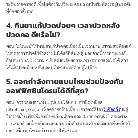
ระดับสายตาพอดีเพื่อไม่ต้องก้มหรือเงยคอ และแป้นพิมพ์ควรอยู่ในระดับ
ที่ข้อศอกตั้งฉาก
4. กินยาแก้ปวดบ่อยๆ เวลาปวดหลัง
ปวดคอ ดีหรือไม่?
ตอบ: ไม่แนะนำให้ทานยาแก้ปวดต่อเนื่องเป็นเวลานาน เพราะยาเพียงแค่
ไปกดอาการปวดไว้ชั่วคราว ไม่ได้แก้ที่ต้นเหตุ นอกจากนี้การทานยาแก้
อักเสบ (NSAIDs) นาน ๆ ยังส่งผลเสียต่อกระเพาะอาหารและไตได้ ควร
ใช้เมื่อปวดเฉียบพลันและปรึกษาแพทย์ควบคู่ไปด้วย
5. ออกกำลังกายแบบไหนช่วยป้องกัน
ออฟฟิศซินโดรมได้ดีที่สุด?
ตอบ: ควรผสมผสานทั้ง 3 รูปแบบได้แก่ 1. การยืดเหยียด
(Stretching/Yoga) เพื่อคลายกล้ามเนื้อ 2. การคาร์ดิโอ (
วิ่งจ๊อกกิ้ง
บนลู่
วิ่ง/ว่ายน้ำ) เพื่อเพิ่มการไหลเวียนเลือด และ 3. เวทเทรนนิ่ง โดยเฉพาะ
การเล่นกล้ามเนื้อหลังและแกนกลางลำตัว (ผ่านเครื่องสมิธแมชชีนหรือฟรี
เวท) เพื่อพยุงโครงสร้างร่างกายให้แข็งแรง