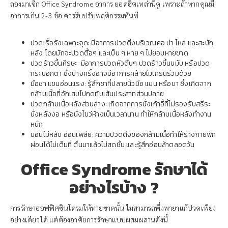
ลองมาเช็ก Office Syndrome อาการ ยอดฮิตเหล่านี้ดู เพราะถ้าหากคุณมี
อาการเกิน 2-3 ข้อ ควรรีบปรับพฤติกรรมทันที
ปวดเรื้อรังเฉพาะจุด: มีอาการปวดตึงบริเวณคอ บ่า ไหล่ และสะบัก
หลัง โดยมักจะปวดตื้อๆ และเป็น ๆ หาย ๆ ไม่ยอมหายขาด
ปวดร้าวขึ้นศีรษะ: มีอาการปวดหัวตึบๆ ปวดร้าวขึ้นขมับ หรือปวด
กระบอกตา ซึ่งบางครั้งอาจมีอาการคล้ายไมเกรนร่วมด้วย
มือชา แขนอ่อนแรง: รู้สึกชาที่ปลายนิ้วมือ แขน หรือขา ซึ่งเกิดจาก
กล้ามเนื้อที่อักเสบไปกดทับเส้นประสาทส่วนปลาย
ปวดกล้ามเนื้อหลังส่วนล่าง: เกิดจากการนั่งเก้าอี้ที่ไม่รองรับสรีระ
นั่งหลังงอ หรือนั่งไขว่ห้างเป็นเวลานาน ทำให้กล้ามเนื้อหลังทำงาน
หนัก
นอนไม่หลับ อ่อนเพลีย: ความปวดตึงของกล้ามเนื้อทำให้ร่างกายพัก
ผ่อนได้ไม่เต็มที่ ตื่นมาแล้วไม่สดชื่น และรู้สึกอ่อนล้าตลอดวัน
Office Syndrome รักษาได้
อย่างไรบ้าง ?
การรักษาออฟฟิศซินโดรมให้หายขาดนั้น ไม่สามารถพึ่งพายาแก้ปวดเพียง
อย่างเดียวได้ แต่ต้องอาศัยการรักษาแบบผสมผสานดังนี้