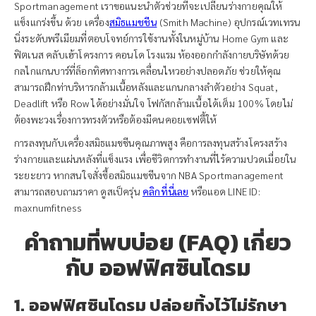
Sportmanagement เราขอแนะนำตัวช่วยที่จะเปลี่ยนร่างกายคุณให้
แข็งแกร่งขึ้น ด้วย เครื่อง
สมิธแมชชีน
(Smith Machine) อุปกรณ์เวทเทรน
นิ่งระดับพรีเมียมที่ตอบโจทย์การใช้งานทั้งในหมู่บ้าน Home Gym และ
ฟิตเนส คลับเฮ้าโครงการ คอนโด โรงแรม ห้องออกกำลังกายบริษัทด้วย
กลไกแกนบาร์ที่ล็อกทิศทางการเคลื่อนไหวอย่างปลอดภัย ช่วยให้คุณ
สามารถฝึกท่าบริหารกล้ามเนื้อหลังและแกนกลางลำตัวอย่าง Squat,
Deadlift หรือ Row ได้อย่างมั่นใจ โฟกัสกล้ามเนื้อได้เต็ม 100% โดยไม่
ต้องพะวงเรื่องการทรงตัวหรือต้องมีคนคอยเซฟตี้ให้
การลงทุนกับเครื่องสมิธแมชชีนคุณภาพสูง คือการลงทุนสร้างโครงสร้าง
ร่างกายและแผ่นหลังที่แข็งแรง เพื่อชีวิตการทำงานที่ไร้ความปวดเมื่อยใน
ระยะยาว หากสนใจสั่งซื้อสมิธแมชชีนจาก NBA Sportmanagement
สามารถสอบถามราคา ดูสเป็ครุ่น
คลิกที่นี่เลย
หรือแอด LINE ID:
maxnumfitness
คำถามที่พบบ่อย (FAQ) เกี่ยว
กับ ออฟฟิศซินโดรม
1. ออฟฟิศซินโดรม ปล่อยทิ้งไว้ไม่รักษา