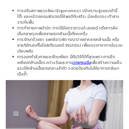
การปรับสภาพแวดล้อม (Ergonomics): ปรับความสูงของเก้าอี้
โต๊ะ และหน้าจอคอมพิวเตอร์ให้พอดีกับสรีระ นั่งหลังตรง เท้าสาง
ราบกับพื้น
การทำกายภาพบำบัด: การใช้อัลตราซาวนด์ เลเซอร์ หรือการฝัง
เข็มคลายจุดเพื่อสลายปมกล้ามเนื้อที่หดเกร็ง
การรักษาด้วยยา: แพทย์อาจพิจารณาจ่ายยาคลายกล้ามเนื้อ หรือ
ยาแก้อักเสบที่ไม่ใช่สเตียรอยด์ (NSAIDs) เพื่อบรรเทาอาการในระยะ
เฉียบพลัน
การออกกำลังกายและยืดเหยียด: นี่คือวิธีที่ดีที่สุดเพราะการยืด
เหยียดกล้ามเนื้อระหว่างวันและการ
เวทเทรนนิ่ง
เพื่อสร้างความแข็ง
แรงให้กล้ามเนื้อแกนกลางลำตัว จะช่วยป้องกันไม่ให้อาการกลับมา
เป็นซ้ำ