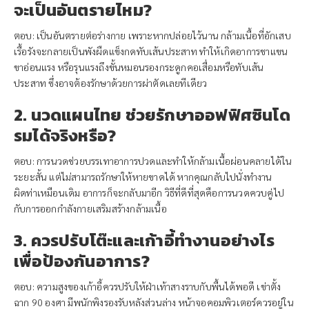
จะเป็นอันตรายไหม?
ตอบ: เป็นอันตรายต่อร่างกาย เพราะหากปล่อยไว้นาน กล้ามเนื้อที่อักเสบ
เรื้อรังจะกลายเป็นพังผืดแข็งกดทับเส้นประสาท ทำให้เกิดอาการชาแขน
ขาอ่อนแรง หรือรุนแรงถึงขั้นหมอนรองกระดูกคอเสื่อมหรือทับเส้น
ประสาท ซึ่งอาจต้องรักษาด้วยการผ่าตัดเลยทีเดียว
2. นวดแผนไทย ช่วยรักษาออฟฟิศซินโด
รมได้จริงหรือ?
ตอบ: การนวดช่วยบรรเทาอาการปวดและทำให้กล้ามเนื้อผ่อนคลายได้ใน
ระยะสั้น แต่ไม่สามารถรักษาให้หายขาดได้ หากคุณกลับไปนั่งทำงาน
ผิดท่าเหมือนเดิม อาการก็จะกลับมาอีก วิธีที่ดีที่สุดคือการนวดควบคู่ไป
กับการออกกำลังกายเสริมสร้างกล้ามเนื้อ
3. ควรปรับโต๊ะและเก้าอี้ทำงานอย่างไร
เพื่อป้องกันอาการ?
ตอบ: ความสูงของเก้าอี้ควรปรับให้ฝ่าเท้าสางราบกับพื้นได้พอดี เข่าตั้ง
ฉาก 90 องศา มีพนักพิงรองรับหลังส่วนล่าง หน้าจอคอมพิวเตอร์ควรอยู่ใน