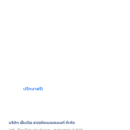
ต้องการเปิด
ฟิตเนส?
ให้เราช่วยบอกคุณว่าควรเริ่ม
ต้นอย่างไรให้ได้กำไรเข้าธุรกิจ
ยิมของคุณให้ได้มากและเร็ว
ที่สุด เราให้คำปรึกษาฟรีที่
เหมาะกับขนาดพื้นที่และงบ
ประมาณ
ปรึกษาฟรี!
บริษัท เอ็นบีเอ สปอร์ตเมเนจเมนท์ จำกัด