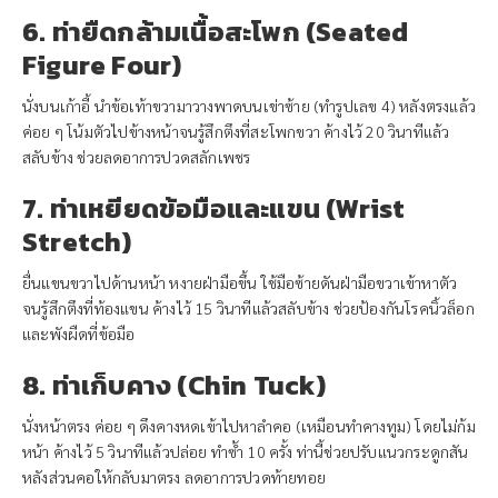
6. ท่ายืดกล้ามเนื้อสะโพก (Seated
Figure Four)
นั่งบนเก้าอี้ นำข้อเท้าขวามาวางพาดบนเข่าซ้าย (ทำรูปเลข 4) หลังตรงแล้ว
ค่อย ๆ โน้มตัวไปข้างหน้าจนรู้สึกตึงที่สะโพกขวา ค้างไว้ 20 วินาทีแล้ว
สลับข้าง ช่วยลดอาการปวดสลักเพชร
7. ท่าเหยียดข้อมือและแขน (Wrist
Stretch)
ยื่นแขนขวาไปด้านหน้า หงายฝ่ามือขึ้น ใช้มือซ้ายดันฝ่ามือขวาเข้าหาตัว
จนรู้สึกตึงที่ท้องแขน ค้างไว้ 15 วินาทีแล้วสลับข้าง ช่วยป้องกันโรคนิ้วล็อก
และพังผืดที่ข้อมือ
8. ท่าเก็บคาง (Chin Tuck)
นั่งหน้าตรง ค่อย ๆ ดึงคางหดเข้าไปหาลำคอ (เหมือนทำคางทูม) โดยไม่ก้ม
หน้า ค้างไว้ 5 วินาทีแล้วปล่อย ทำซ้ำ 10 ครั้ง ท่านี้ช่วยปรับแนวกระดูกสัน
หลังส่วนคอให้กลับมาตรง ลดอาการปวดท้ายทอย