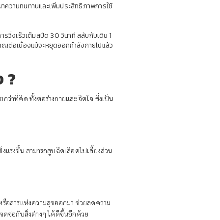
รพัฒนาความทนทานและเพิ่มประสิทธิภาพการใช้
ิ่งเร็วเต็มสปีด 30 วินาที สลับกับเดิน 1
ลาญต่อเนื่องแม้จะหยุดออกกำลังกายไปแล้ว
ง ?
าที่คิด ทั้งต่อร่างกายและจิตใจ ซึ่งเป็น
็งแรงขึ้น สามารถสูบฉีดเลือดไปเลี้ยงส่วน
) หรือสารแห่งความสุขออกมา ช่วยลดความ
จ่อกับสิ่งต่างๆ ได้ดีขึ้นอีกด้วย