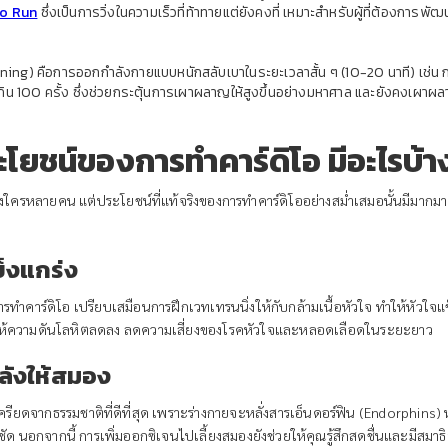
o Run
ซึ่งเป็นการวิ่งในความเร็วที่ท้าทายแต่ยังคงที่ เหมาะสำหรับผู้ที่ต้องกา
ning) คือการออกกำลังกายแบบหนักสลับเบาในระยะเวลาสั้น ๆ (10-20 นาที) เช่น การว
กิน 100 ครั้ง ซึ่งช่วยกระตุ้นการเผาผลาญให้สูงขึ้นอย่างมหาศาล และยังคงเผาผ
ะโยชน์ของการทำคาร์ดิโอ มีอะไรบ้า
ครหลายคน แต่ประโยชน์ที่แท้จริงของการทำคาร์ดิโออย่างสม่ำเสมอนั้นมีมากมายกว่
ข็งแกร่ง
ทำคาร์ดิโอ เปรียบเสมือนการฝึกเวทเทรนนิ่งให้กับกล้ามเนื้อหัวใจ ทำให้หัวใจแข
งผลให้ความดันโลหิตลดลง ลดความเสี่ยงของโรคหัวใจและหลอดเลือดในระยะยาว
ลังให้สมอง
ียดจากธรรมชาติที่ดีที่สุด เพราะร่างกายจะหลั่งสารเอ็นดอร์ฟิน (Endorphins
ัด นอกจากนี้ การเพิ่มออกซิเจนไปเลี้ยงสมองยังช่วยให้คุณรู้สึกสดชื่นและมีสมาธิจด