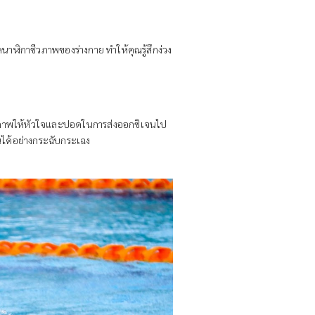
าฬิกาชีวภาพของร่างกาย ทำให้คุณรู้สึกง่วง
ทธิภาพให้หัวใจและปอดในการส่งออกซิเจนไป
วันได้อย่างกระฉับกระเฉง