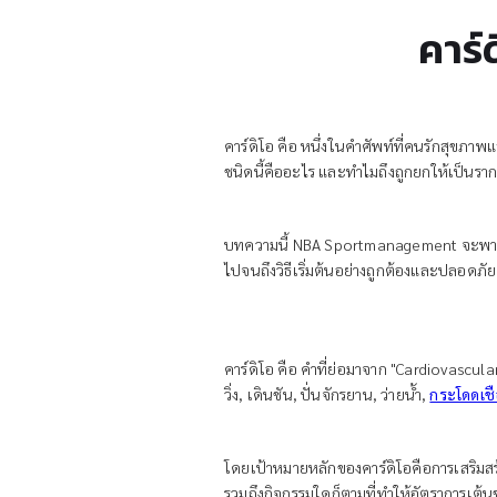
คาร์
คาร์ดิโอ คือ หนึ่งในคำศัพท์ที่คนรักสุขภา
ชนิดนี้คืออะไร และทำไมถึงถูกยกให้เป็นราก
บทความนี้ NBA Sportmanagement จะพาคุณไป
ไปจนถึงวิธีเริ่มต้นอย่างถูกต้องและปลอดภั
คาร์ดิโอ คือ คำที่ย่อมาจาก "Cardiovascula
วิ่ง, เดินชัน, ปั่นจักรยาน, ว่ายน้ำ,
กระโดดเช
โดยเป้าหมายหลักของคาร์ดิโอคือการเสริมสร้
รวมถึงกิจกรรมใดก็ตามที่ทำให้อัตราการเต้นขอ