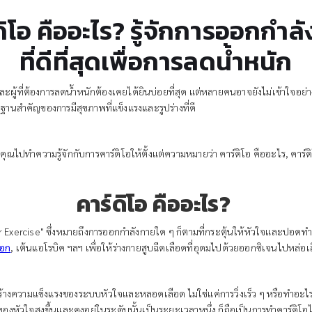
ดิโอ คืออะไร? รู้จักการออกกำล
ที่ดีที่สุดเพื่อการลดน้ำหนัก
พและผู้ที่ต้องการลดน้ำหนักต้องเคยได้ยินบ่อยที่สุด แต่หลายคนอาจยังไม่เข้าใจอ
ฐานสำคัญของการมีสุขภาพที่แข็งแรงและรูปร่างที่ดี
ทำความรู้จักกับการคาร์ดิโอให้ตั้งแต่ความหมายว่า คาร์ดิโอ คืออะไร, คาร์ด
ย
คาร์ดิโอ คืออะไร?
r Exercise" ซึ่งหมายถึงการออกกำลังกายใด ๆ ก็ตามที่กระตุ้นให้หัวใจและปอดทำงา
ือก
, เต้นแอโรบิค ฯลฯ เพื่อให้ร่างกายสูบฉีดเลือดที่อุดมไปด้วยออกซิเจนไปหล่อเลี
างความแข็งแรงของระบบหัวใจและหลอดเลือด ไม่ใช่แค่การวิ่งเร็ว ๆ หรือทำอะไรให
งหัวใจสูงขึ้นและคงอยู่ในระดับนั้นเป็นระยะเวลาหนึ่ง ก็ถือเป็นการทำคาร์ดิโอได้