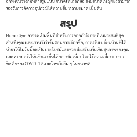
อีกทั้งชั้นวางก็มีหลายรูปแบบ ขนาดให้เลือกซื้อ ยิ่งมีขนาดใหญ่ก็ยิ่งสามารถ
รองรับการจัดวางอุปกรณ์ได้หลายชิ้น หลายขนาด เป็นต้น
สรุป
Home Gym อาจจะเป็นพื้นที่สำหรับการออกกำลังกายที่เหมาะสมที่สุด
สำหรับคุณ และเราหวังว่าขั้นตอนการเลือกซื้อ, การปรับเปลี่ยนบ้านที่ได้
นำมาให้ในวันนี้จะเป็นประโยชน์และช่วยส่งเสริมเพิ่มเติมสุขภาพของคุณ
และครอบครัวให้แข็งแรงขึ้นได้อย่างต่อเนื่อง โดยไร้ความเสี่ยงจากการ
ติดต่อของ COVID-19 และโรคภัยอื่น ๆ ในอนาคต
ต้องการเปิด
ฟิตเนส?
ให้เราช่วยบอกคุณว่าควรเริ่ม
ต้นอย่างไรให้ได้กำไรเข้าธุรกิจ
ยิมของคุณให้ได้มากและเร็ว
ที่สุด เราให้คำปรึกษาฟรีที่