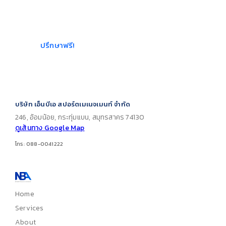
เหมาะกับขนาดพื้นที่และงบ
ประมาณ
ปรึกษาฟรี!
บริษัท เอ็นบีเอ สปอร์ตเมเนจเมนท์ จำกัด
246, อ้อมน้อย, กระทุ่มแบน, สมุทรสาคร 74130
ดูเส้นทาง Google Map
โทร: 088-0041222
Home
Services
About