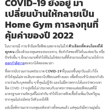
COVID-19 ยังอยู่ มา
เปลี่ยนบ้านให้กลายเป็น
Home Gym การลงทุนที่
คุ้มค่าของปี 2022
ในบางกรณี การเข้ายิมหรือฟิตเนสอาจจะไม่ใช่
ตัวเลือกที่ตอบโจทย์ได้
ทุกคน
เนื่องด้วยเหตุผลของระยะทาง, ข้อจำกัดของชีวิตในแต่ละวัน หรือ
ปัจจัยอื่น ๆ อีกมากมายที่ทำให้ยิมไม่ใช่สถานที่ที่สามารถเอื้ออำนวยให้การ
ออกกำลังกาย
สะดวกได้ตลอดเวลา
ซึ่งหากนับรวมการแพร่ระบาด
COVID-19
ที่รุนแรงขึ้นทุกวันแล้ว ก็ยิ่ง
ทำให้คุณไม่ควรเดินทางออกไปฟิตเนสข้างนอก เพื่อที่จะเข้าไปออกกำลัง
กายร่วมกับบุคคลอื่น ๆ ที่คุณไม่รู้จัก และไม่มีทางทราบได้เลยว่าพวกเขา
ติด COVID-19 อยู่หรือไม่ ประกอบกับมาตรการของแต่ละฟิตเนสที่มี
มาตรฐานความรัดกุมที่ไม่เท่ากัน ทำให้โอกาสติดเชื้อยิ่งเพิ่มเป็นทวีคูณ
หากคุณไม่ระมัดระวังตัวเองให้ดี
แต่เมื่อพิจารณาจากเหตุผลดังกล่าวทั้งหมดแล้ว แต่คุณยังมีความมุ่งมั่น