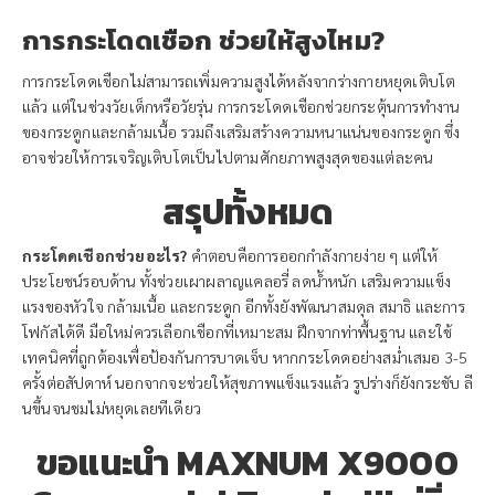
การกระโดดเชือก ช่วยให้สูงไหม?
การกระโดดเชือกไม่สามารถเพิ่มความสูงได้หลังจากร่างกายหยุดเติบโต
แล้ว แต่ในช่วงวัยเด็กหรือวัยรุ่น การกระโดดเชือกช่วยกระตุ้นการทำงาน
ของกระดูกและกล้ามเนื้อ รวมถึงเสริมสร้างความหนาแน่นของกระดูก ซึ่ง
อาจช่วยให้การเจริญเติบโตเป็นไปตามศักยภาพสูงสุดของแต่ละคน
สรุปทั้งหมด
กระโดดเชือกช่วยอะไร?
คำตอบคือการออกกำลังกายง่าย ๆ แต่ให้
ประโยชน์รอบด้าน ทั้งช่วยเผาผลาญแคลอรี่ ลดน้ำหนัก เสริมความแข็ง
แรงของหัวใจ กล้ามเนื้อ และกระดูก อีกทั้งยังพัฒนาสมดุล สมาธิ และการ
โฟกัสได้ดี มือใหม่ควรเลือกเชือกที่เหมาะสม ฝึกจากท่าพื้นฐาน และใช้
เทคนิคที่ถูกต้องเพื่อป้องกันการบาดเจ็บ หากกระโดดอย่างสม่ำเสมอ 3-5
ครั้งต่อสัปดาห์ นอกจากจะช่วยให้สุขภาพแข็งแรงแล้ว รูปร่างก็ยังกระชับ ลี
นขึ้นจนชมไม่หยุดเลยทีเดียว
ขอแนะนำ MAXNUM X9000