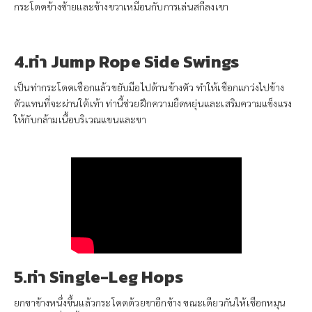
กระโดดข้างซ้ายและข้างขวาเหมือนกับการเล่นสกีลงเขา
4.ท่า Jump Rope Side Swings
เป็นท่ากระโดดเชือกแล้วขยับมือไปด้านข้างตัว ทำให้เชือกแกว่งไปข้าง
ตัวแทนที่จะผ่านใต้เท้า ท่านี้ช่วยฝึกความยืดหยุ่นและเสริมความแข็งแรง
ให้กับกล้ามเนื้อบริเวณแขนและขา
5.ท่า Single-Leg Hops
ยกขาข้างหนึ่งขึ้นแล้วกระโดดด้วยขาอีกข้าง ขณะเดียวกันให้เชือกหมุน