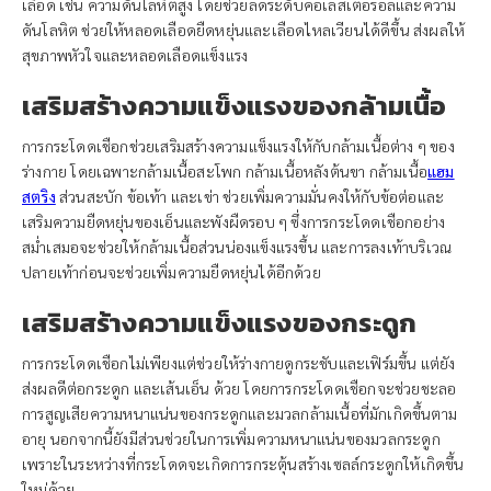
เลือด เช่น ความดันโลหิตสูง โดยช่วยลดระดับคอเลสเตอรอลและความ
ดันโลหิต ช่วยให้หลอดเลือดยืดหยุ่นและเลือดไหลเวียนได้ดีขึ้น ส่งผลให้
สุขภาพหัวใจและหลอดเลือดแข็งแรง
เสริมสร้างความแข็งแรงของกล้ามเนื้อ
การกระโดดเชือกช่วยเสริมสร้างความแข็งแรงให้กับกล้ามเนื้อต่าง ๆ ของ
ร่างกาย โดยเฉพาะกล้ามเนื้อสะโพก กล้ามเนื้อหลังต้นขา กล้ามเนื้อ
แฮม
สตริง
ส่วนสะบัก ข้อเท้า และเข่า ช่วยเพิ่มความมั่นคงให้กับข้อต่อและ
เสริมความยืดหยุ่นของเอ็นและพังผืดรอบ ๆ ซึ่งการกระโดดเชือกอย่าง
สม่ำเสมอจะช่วยให้กล้ามเนื้อส่วนน่องแข็งแรงขึ้น และการลงเท้าบริเวณ
ปลายเท้าก่อนจะช่วยเพิ่มความยืดหยุ่นได้อีกด้วย
เสริมสร้างความแข็งแรงของกระดูก
การกระโดดเชือกไม่เพียงแต่ช่วยให้ร่างกายดูกระชับและเฟิร์มขึ้น แต่ยัง
ส่งผลดีต่อกระดูก และเส้นเอ็น ด้วย โดยการกระโดดเชือกจะช่วยชะลอ
การสูญเสียความหนาแน่นของกระดูกและมวลกล้ามเนื้อที่มักเกิดขึ้นตาม
อายุ นอกจากนี้ยังมีส่วนช่วยในการเพิ่มความหนาแน่นของมวลกระดูก
เพราะในระหว่างที่กระโดดจะเกิดการกระตุ้นสร้างเซลล์กระดูกให้เกิดขึ้น
ใหม่ด้วย