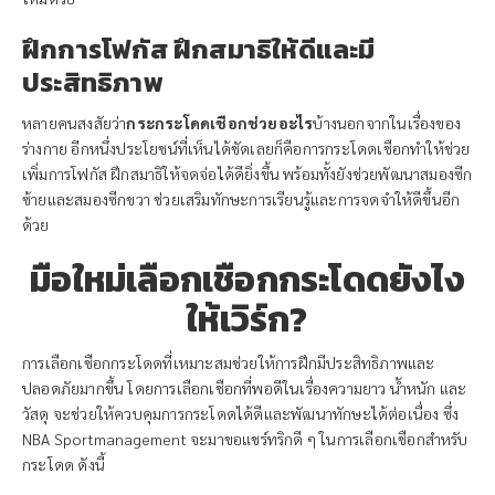
ฝึกการโฟกัส ฝึกสมาธิให้ดีและมี
ประสิทธิภาพ
หลายคนสงสัยว่า
กระกระโดดเชือกช่วยอะไร
บ้างนอกจากในเรื่องของ
ร่างกาย อีกหนึ่งประโยชน์ที่เห็นได้ชัดเลยก็คือการกระโดดเชือกทำให้ช่วย
เพิ่มการโฟกัส ฝึกสมาธิให้จดจ่อได้ดียิ่งขึ้น พร้อมทั้งยังช่วยพัฒนาสมองซีก
ซ้ายและสมองซีกขวา ช่วยเสริมทักษะการเรียนรู้และการจดจำให้ดีขึ้นอีก
ด้วย
มือใหม่เลือกเชือกกระโดดยังไง
ให้เวิร์ก?
การเลือกเชือกกระโดดที่เหมาะสมช่วยให้การฝึกมีประสิทธิภาพและ
ปลอดภัยมากขึ้น โดยการเลือกเชือกที่พอดีในเรื่องความยาว น้ำหนัก และ
วัสดุ จะช่วยให้ควบคุมการกระโดดได้ดีและพัฒนาทักษะได้ต่อเนื่อง ซึ่ง
NBA Sportmanagement จะมาขอแชร์ทริกดี ๆ ในการเลือกเชือกสำหรับ
กระโดด ดังนี้