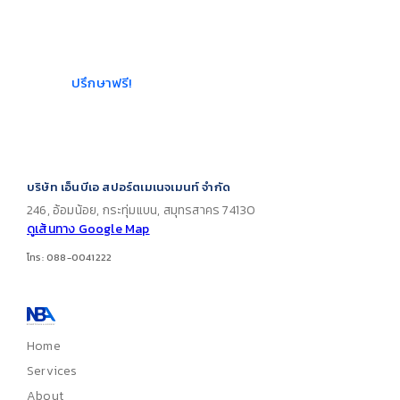
ที่สุด เราให้คำปรึกษาฟรีที่
เหมาะกับขนาดพื้นที่และงบ
ประมาณ
ปรึกษาฟรี!
บริษัท เอ็นบีเอ สปอร์ตเมเนจเมนท์ จำกัด
246, อ้อมน้อย, กระทุ่มแบน, สมุทรสาคร 74130
ดูเส้นทาง Google Map
โทร: 088-0041222
Home
Services
About