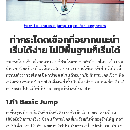
how-to-choose-jump-rope-for-beginners
ท่ากระโดดเชือกที่อยากแนะนำ
เริ่มได้ง่าย ไม่มีพื้นฐานก็เริ่มได้
การกระโดดเชือกมีท่าหลายแบบที่ช่วยให้การออกกำลังกายไม่น่าเบื่อ และ
ยังช่วยเสริมสร้างกล้ามเนื้อส่วนต่าง ๆ ของร่างกายได้อย่างดี สำหรับใครที่
ทราบแล้วว่า
กระโดดเชือกช่วยอะไร
แล้วอยากเริ่มต้นกระโดดเชือกเพื่อ
เสริมสร้างสุขภาพร่างกายให้แข็งแรงยิ่งขึ้น วันนี้เรามีท่ากระโดดเชือกตั้งแต่
ท่า Basic ไปจนถึงท่าที่ Challenge ที่น่าสนใจมาฝาก
1.ท่า Basic Jump
ท่าพื้นฐานที่ควรเริ่มต้นคือ ยืนตัวตรง ขาชิดเล็กน้อย งอเข่าค่อนข้างเบา
ใช้ข้อมือในการเหวี่ยงเชือก แล้วกระโดดขึ้นพร้อมกันทั้งสองข้างให้สูงพอที่
จะให้เชือกผ่านใต้เท้า โดยแนะนำว่าให้เน้นการลงน้ำหนักที่ปลายเท้าเบา