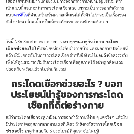
เยอะ ใช้พื้นที่ไม่มาก แถมยังเป็นการออกกำลังกายที่บ้านอยู่ใช่ไหม หาก
เป็นแบบนี้ขอแนะนำการกระโดดเชือกเลย เพราะเป็นการออกกำลังกาย
แบบ
คาร์ดิโอ
ที่ช่วยเสริมสร้างความแข็งแรงได้ทั้งตัว ไม่ว่าจะเป็นเรื่องของ
หัวใจ ปอด กล้ามเนื้อ หรือแม้กระทั่งความคล่องตัวของร่างกาย
วันนี้ NBA Sportmanagement จะพาทุกคนมาดูกันว่าการ
กระโดด
เชือกช่วยอะไร
ให้ประโยชน์อะไรกับร่างกายบ้าง และนอกจากประโยชน์
แล้ว ยังมีเคล็ดลับในการกระโดดเชือกสำหรับมือใหม่ ไปจนถึงข้อควรระวัง
เพื่อให้คุณสามารถเริ่มต้นกระโดดเชือกเพื่อสุขภาพได้อย่างถูกต้องและ
ปลอดภัย พร้อมแล้วกไปอ่านกันเลย!
กระโดดเชือกช่วยอะไร ? บอก
ประโยชน์น่ารู้ของการกระโดด
เชือกที่ดีต่อร่างกาย
แม้ว่ากระโดดเชือกจะดูเหมือนการออกกำลังกายที่ง่าย ๆ แต่จริง ๆ แล้วมัน
มีประโยชน์ต่อสุขภาพมากมายเลยทีเดียว ถ้ายังสงสัยว่า
กระโดดเชือก
ช่วยอะไร
มาดูกันเลยกับ 6 ประโยชน์ที่คุณอาจไม่เคยรู้!