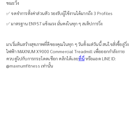
ขณะวิ่ง
✅ จดจำการตั้งค่าส่วนตัว รองรับผู้ใช้งานได้มากถึง 3 Profiles
✅ มาตรฐาน EN957 แข็งแรง มั่นคงในทุก ๆ สเต็ปการวิ่ง
มาเริ่มต้นสร้างสุขภาพที่ดีของคุณในทุก ๆ วันตั้งแต่วันนี้ สนใจสั่งซื้อลู่วิ่ง
ไฟฟ้า MAXNUM X9000 Commercial Treadmill เพื่อออกกำลังกาย
ควบคู่ไปกับการกระโดดเชือก คลิกได้เลย
ที่นี่
หรือแอด LINE ID:
@maxnumfitness เท่านั้น
ต้องการเปิด
ฟิตเนส?
ให้เราช่วยบอกคุณว่าควรเริ่ม
ต้นอย่างไรให้ได้กำไรเข้าธุรกิจ
ยิมของคุณให้ได้มากและเร็ว