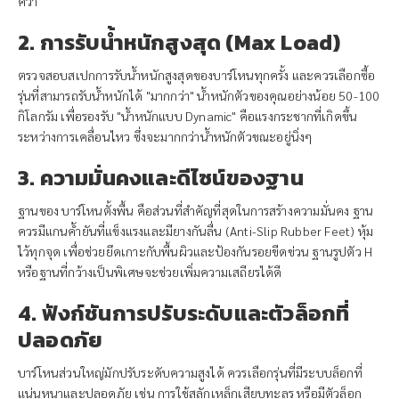
คว่ำ
2. การรับน้ำหนักสูงสุด (Max Load)
ตรวจสอบสเปกการรับน้ำหนักสูงสุดของบาร์โหนทุกครั้ง และควรเลือกซื้อ
รุ่นที่สามารถรับน้ำหนักได้ "มากกว่า" น้ำหนักตัวของคุณอย่างน้อย 50-100
กิโลกรัม เพื่อรองรับ "น้ำหนักแบบ Dynamic" คือแรงกระชากที่เกิดขึ้น
ระหว่างการเคลื่อนไหว ซึ่งจะมากกว่าน้ำหนักตัวขณะอยู่นิ่งๆ
3. ความมั่นคงและดีไซน์ของฐาน
ฐานของ บาร์โหนตั้งพื้น คือส่วนที่สำคัญที่สุดในการสร้างความมั่นคง ฐาน
ควรมีแกนค้ำยันที่แข็งแรงและมียางกันลื่น (Anti-Slip Rubber Feet) หุ้ม
ไว้ทุกจุด เพื่อช่วยยึดเกาะกับพื้นผิวและป้องกันรอยขีดข่วน ฐานรูปตัว H
หรือฐานที่กว้างเป็นพิเศษจะช่วยเพิ่มความเสถียรได้ดี
4. ฟังก์ชันการปรับระดับและตัวล็อกที่
ปลอดภัย
บาร์โหนส่วนใหญ่มักปรับระดับความสูงได้ ควรเลือกรุ่นที่มีระบบล็อกที่
แน่นหนาและปลอดภัย เช่น การใช้สลักเหล็กเสียบทะลุรู หรือมีตัวล็อก