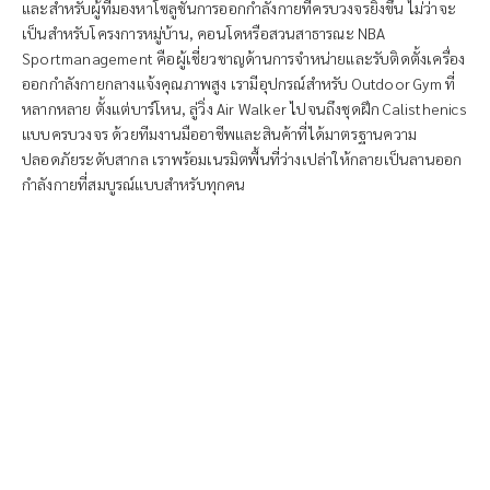
และสำหรับผู้ที่มองหาโซลูชันการออกกำลังกายที่ครบวงจรยิ่งขึ้น ไม่ว่าจะ
เป็นสำหรับโครงการหมู่บ้าน, คอนโดหรือสวนสาธารณะ NBA
Sportmanagement คือผู้เชี่ยวชาญด้านการจำหน่ายและรับติดตั้งเครื่อง
ออกกำลังกายกลางแจ้งคุณภาพสูง เรามีอุปกรณ์สำหรับ Outdoor Gym ที่
หลากหลาย ตั้งแต่บาร์โหน, ลู่วิ่ง Air Walker ไปจนถึงชุดฝึก Calisthenics
แบบครบวงจร ด้วยทีมงานมืออาชีพและสินค้าที่ได้มาตรฐานความ
ปลอดภัยระดับสากล เราพร้อมเนรมิตพื้นที่ว่างเปล่าให้กลายเป็นลานออก
กำลังกายที่สมบูรณ์แบบสำหรับทุกคน
ต้องการเปิด
ฟิตเนส?
ให้เราช่วยบอกคุณว่าควรเริ่ม
ต้นอย่างไรให้ได้กำไรเข้าธุรกิจ
ยิมของคุณให้ได้มากและเร็ว
ที่สุด เราให้คำปรึกษาฟรีที่
เหมาะกับขนาดพื้นที่และงบ