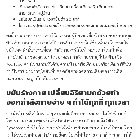
มาราธอน
เดินออกกำลังกาย เช่น เดินบนเครื่องเดินวงรี, เดินในสวน
สาธารณะ, หมู่บ้าน
แอโรบิกเป็นระยะเวลาขั้นต่ำ 30 นาที
โยคะ ควรปูพื้นด้วยเสื่อโยคะเพื่อลดแรงกระแทกขณะออกกำลังกาย
ทั้งนี้ การออกกำลังกายคาร์ดิโอ สำหรับผู้มีความเสี่ยงโรค หมอนรองกระดูก
ทับเส้นประสาท ควรต้องได้รับการสังเกตอย่างใกล้ชิดเพื่อลดโอกาสเกิด
อุบัติเหตุ ดังนั้นสถานที่ออกกำลังกายคาร์ดิโอที่เหมาะสมที่สุดนั่นคือ
‘ภายในบ้าน’ ของคุณเอง โดยอาจออกกำลังกายผ่านลู่วิ่งไฟฟ้า, เปิด
YouTube ตามโปรแกรมที่ได้รับความนิยม หรือเดินบนเครื่องเดินวงรีก็นับ
ว่าเป็นการเผาผลาญไขมันที่ปลอดภัย ช่วยลดความเสี่ยงของการเกิด
หมอนรองกระดูกทับเส้นประสาท
ขยับร่างกาย เปลี่ยนอิริยาบถด้วยท่า
ออกกำลังกายง่าย ๆ ทำได้ทุกที่ ทุกเวลา
การนั่งทำงานติดโต๊ะนาน ๆ ส่งผลเสียต่อร่างกายมากมายไม่ใช่เพียงแค่
โรค หมอนรองกระดูกทับเส้นประสาทเท่านั้น แต่ยังรวมถึง Office
Syndrome ซึ่งวิธีแก้ไขง่าย ๆ ทำได้เพียงขยับร่างกาย เปลี่ยนอิริยาบถ โดย
เราได้รวบรวมท่าออกกำลังกายยืดเหยียดที่ทำได้ง่าย ๆ ทุกที่ ทุกเวลามาให้