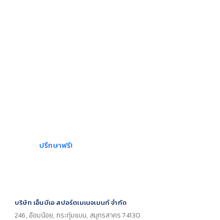
ต้องการเปิด
ฟิตเนส?
ให้เราช่วยบอกคุณว่าควรเริ่ม
ต้นอย่างไรให้ได้กำไรเข้าธุรกิจ
ยิมของคุณให้ได้มากและเร็ว
ที่สุด เราให้คำปรึกษาฟรีที่
เหมาะกับขนาดพื้นที่และงบ
ประมาณ
ปรึกษาฟรี!
บริษัท เอ็นบีเอ สปอร์ตเมเนจเมนท์ จำกัด
246, อ้อมน้อย, กระทุ่มแบน, สมุทรสาคร 74130