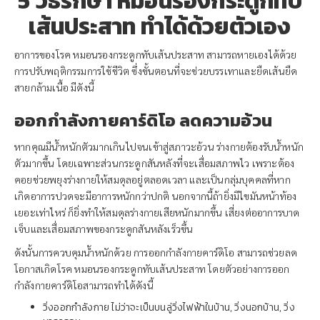
5 วิธีรักษา หมอนรองกระดูกทับ
เส้นประสาท ทำได้ด้วยตัวเอง
อาการของโรค หมอนรองกระดูกทับเส้นประสาท สามารถหายเองได้ด้วย
การปรับพฤติกรรมการใช้ชีวิต ซึ่งขั้นตอนที่จะช่วยบรรเทาและยืดเส้นยืด
สายกล้ามเนื้อ มีดังนี้
ออกกำลังกายคาร์ดิโอ ลดความอ้วน
หากคุณมีน้ำหนักตัวมากเกินไปจนเข้าสู่สภาวะอ้วน ร่างกายต้องรับน้ำหนัก
ตัวมากขึ้น โดยเฉพาะส่วนกระดูกสันหลังที่จะเสื่อมสภาพไว เพราะต้อง
คอยช่วยพยุงร่างกายให้สมดุลอยู่ตลอดเวลา และเป็นกลุ่มบุคคลที่หาก
เกิดอาการปวดจะมีอาการหนักกว่าปกติ นอกจากนี้ถ้ายิ่งมีไขมันหน้าท้อง
เยอะเท่าไหร่ ก็ยิ่งทำให้สมดุลร่างกายเสียหนักมากขึ้น เสี่ยงต่ออาการบาด
เจ็บและเสื่อมสภาพของกระดูกสันหลังเร็วขึ้น
ดังนั้นการควบคุมน้ำหนักด้วย การออกกำลังกายคาร์ดิโอ สามารถช่วยลด
โอกาสเกิดโรค หมอนรองกระดูกทับเส้นประสาท โดยตัวอย่างการออก
กำลังกายคาร์ดิโอสามารถทำได้ดังนี้
วิ่งออกกำลังกาย ไม่ว่าจะเป็นบนลู่วิ่งไฟฟ้าในบ้าน, วิ่งนอกบ้าน, วิ่ง