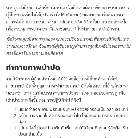
หากคุณยังมีอาการเล็กน้อยไม่รุนแรง ไม่มีความผิดปกติของระบบประสาท
(รู้สึกชาจนเดินไม่ได้, ปวดร้าวไปทั่วร่างกาย) คุณสามารถเริ่มต้นบรรเทา
อาการได้ด้วยการทานยาต้านการอักเสบ NSAIDS หรือยาคลายกล้ามเนื้อ
เพื่อควบคุมการปวด จากนั้นเราขอแนะนำให้ทำกายภาพบำบัดร่วม
ทั้งนี้ หากคุณมีอาการรุนแรง คุณควรปรึกษาแพทย์เพื่อตรวจวินิจฉัยและ
วางแผนการรักษา กับแพทย์ผู้เชี่ยวชาญด้านกระดูกสันหลังโดยเฉพาะ ไม่
ควรซื้อยารับประทานเองเด็ดขาด
ทำกายภาพบำบัด
งานวิจัยพบว่า ผู้ป่วยส่วนใหญ่ 80% จะมีอาการดีขึ้นหลังจากได้ทำ
กายภาพบำบัด ซึ่งคุณสามารถทำกายภาพบำบัดได้เองจากที่บ้านด้วย ‘ท่า
นอนคว่ำ’ สามารถช่วยบรรเทาอาการปวดจากโรค หมอนรองกระดูกทับ
เส้นประสาท ซึ่งขั้นตอนการปฏิบัติทำได้ดังนี้
นอนคว่ำลงกับพื้น พร้อมประคบหลังด้วยผ้าร้อนเป็นเวลา 30 นาที
ผู้ป่วยบางรายที่ไม่สามารถนอนคว่ำได้ ให้นำหมอนมารองช่วงหน้า
ท้อง
แอ่นหลังขึ้นโดยให้เอวติดกับพื้น แอ่นให้ได้มากที่สุดจนรู้สึกตึง เริ่ม
ปวดกล้ามเนื้อ