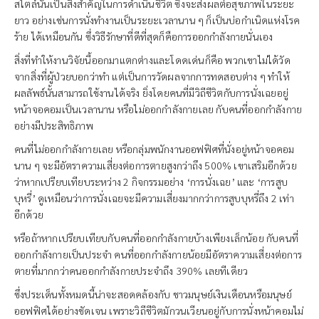
สไตล์นั้นเป็นสิ่งสำคัญในการดำเนินชีวิต ซึ่งจะส่งผลต่อสุขภาพในระยะ
ยาว อย่างเช่นการนั่งทำงานเป็นระยะเวลานาน ๆ ก็เป็นบ่อกำเนิดแห่งโรค
ร้าย ได้เหมือนกัน ซึ่งวิธีรักษาที่ดีที่สุดก็คือการออกกำลังกายนั่นเอง
สิ่งที่ทำให้งานวิจัยนี้ออกมาแตกต่างและโดดเด่นก็คือ พวกเขาไม่ได้วัด
จากสิ่งที่ผู้ป่วยบอกว่าทำ แต่เป็นการวัดผลจากการทดสอบต่าง ๆ ทำให้
ผลลัพธ์นั้นสามารถใช้งานได้จริง ยิ่งโดยคนที่มีวิถีชีวิตกับการนั่งเฉยอยู่
หน้าจอคอมเป็นเวลานาน หรือไม่ออกกำลังกายเลย กับคนที่ออกกำลังกาย
อย่างมีประสิทธิภาพ
คนที่ไม่ออกกำลังกายเลย หรือกลุ่มพนักงานออฟฟิศที่นั่งอยู่หน้าจอคอม
นาน ๆ จะมีอัตราความเสี่ยงต่อการตายสูงกว่าถึง 500% เขาเสริมอีกด้วย
ว่าหากเปรียบเทียบระหว่าง 2 กิจกรรมอย่าง ‘การนั่งเฉย’ และ ‘การสูบ
บุหรี่’ ดูเหมือนว่าการนั่งเฉยจะมีความเสี่ยงมากกว่าการสูบบุหรี่ถึง 2 เท่า
อีกด้วย
หรือถ้าหากเปรียบเทียบกับคนที่ออกกำลังกายบ้างเพียงเล็กน้อย กับคนที่
ออกกำลังกายเป็นประจำ คนที่ออกกำลังกายน้อยมีอัตราความเสี่ยงต่อการ
ตายที่มากกว่าคนออกกำลังกายประจำถึง 390% เลยทีเดียว
ซึ่งประเด็นทั้งหมดนี้น่าจะสอดคล้องกับ ชาวมนุษย์เงินเดือนหรือมนุษย์
ออฟฟิศได้อย่างชัดเจน เพราะวิถีชีวิตมักวนเวียนอยู่กับการนั่งหน้าคอมไม่