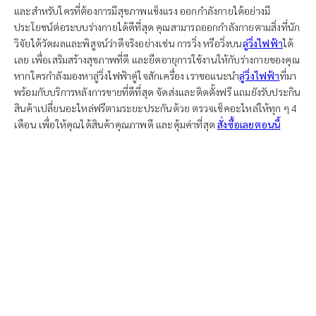
และสำหรับใครที่ต้องการมีสุขภาพแข็งแรง ออกกำลังกายได้อย่างมี
ประโยชน์ต่อระบบร่างกายได้ดีที่สุด คุณสามารถออกกำลังกายตามสิ่งที่นัก
วิจัยได้วัดผลและพิสูจน์ว่าดีจริงอย่างเช่น การวิ่ง หรือวิ่งบน
ลู่วิ่งไฟฟ้า
ได้
เลย เพื่อเสริมสร้างสุขภาพที่ดี และยืดอายุการใช้งานให้กับร่างกายของคุณ
หากใครกำลังมองหาลู่วิ่งไฟฟ้าคู่ใจสักเครื่อง เราขอแนะนำ
ลู่วิ่งไฟฟ้า
ที่มา
พร้อมกับบริการหลังการขายที่ดีที่สุด จัดส่งและติดตั้งฟรี แถมยังรับประกิน
สินค้าเปลี่ยนอะไหล่ฟรีตามระยะประกันด้วย ตรวจเช็คอะไหล่ให้ทุก ๆ 4
เดือน เพื่อให้คุณได้สินค้าคุณภาพดี และคุ้มค่าที่สุด
สั่งซื้อเลยตอนนี้
ต้องการเปิด
ฟิตเนส?
ให้เราช่วยบอกคุณว่าควรเริ่ม
ต้นอย่างไรให้ได้กำไรเข้าธุรกิจ
ยิมของคุณให้ได้มากและเร็ว
ที่สุด เราให้คำปรึกษาฟรีที่
เหมาะกับขนาดพื้นที่และงบ