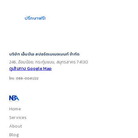
ประมาณ
ปรึกษาฟรี!
บริษัท เอ็นบีเอ สปอร์ตเมเนจเมนท์ จำกัด
246, อ้อมน้อย, กระทุ่มแบน, สมุทรสาคร 74130
ดูเส้นทาง Google Map
โทร: 088-0041222
Home
Services
About
Blog