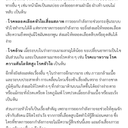
ทางอื่น ๆ เช่น หน้ามืดเป็นลมบ่อย เหงื่อออกตามฝ่ามือ ฝ่าเท้า นอนไม่
หลับ เป็นต้น
-
โรคหลอดเลือดหัวใจเสื่อมสภาพ
การออกกำลังกายช่วยกระตุ้นระบบ
หัวใจทำงานได้ดี แต่หากขาดการออกกำลังกาย จะยิ่งส่งผลให้หลอดเลือด
เสียความยืดหยุ่นมีไขมันพอกพูน ส่งผลให้หลอดเลือดตีบหรืออุดตันได้
ง่าย
-
โรคอ้วน
เมื่อระบบในร่างกายเผาผลาญได้น้อย จะเปลี่ยนอาหารเป็นไข
มันส่วนเกิน และเป็นผลตามมาของโรคต่าง ๆ เช่น
โรคเบาหวาน โรค
ความดันโลหิตสูง โรคหัวใจ
เป็นต้น
อีกทั้งยังส่งผลต่อเรื่องอื่น ๆ ในร่างกายอีกมากมาย เช่น ภาวะกล้ามเนื้อ
และระบบประสาทต่ำ การเคลื่อนไหวเชื่องช้าเสี่ยงอันตราย ร่างกายขาด
ภูมิคุ้มกัน ส่งผลให้โรคต่าง ๆ ที่กล่าวมาด้านบนเกิดขึ้นได้อย่างง่ายดาย
หรือแม้กระทั่งโรคเครียด โรคภูมิแพ้ โรคปวดเมื่อยกล้ามเนื้อ หรือมะเร็ง
เป็นต้น
ส่วนภาวะหัวใจก็เป็นเรื่องสำคัญ เพราะการออกกำลังกายจะช่วยให้คุณจัก
เข้ากับสังคม มีจิตใจร่าเริง จากการที่เลือดสูบฉีดทำให้รู้สึกผ่อนคลาย ซึ่ง
ใครที่ขาดการออกกำลังกายจะไม่มีความรู้สึกเช่นนี้เลย แถมยังเสี่ยงภาวะ