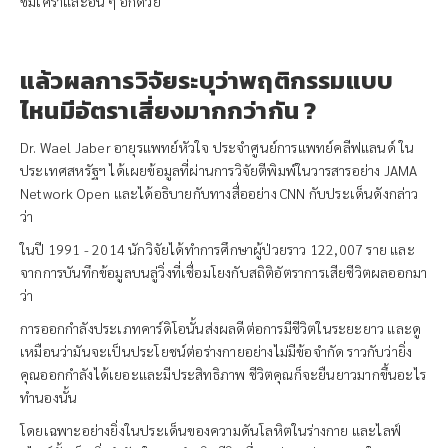
ซึมเศร้าและอื่น ๆ อีกด้วย
แล้วผลการวิจัยระบุว่าพฤติกรรมแบบ
ไหนมีอัตราเสี่ยงมากกว่ากัน ?
Dr. Wael Jaber อายุรแพทย์หัวใจ ประจำศูนย์การแพทย์คลีฟแลนด์ ใน
ประเทศสหรัฐฯ ได้เผยข้อมูลที่ผ่านการวิจัยตีพิมพ์ในวารสารอย่าง JAMA
Network Open และได้อธิบายกับทางสื่ออย่าง CNN กับประเด็นดังกล่าว
ว่า
ในปี 1991 - 2014 นักวิจัยได้ทำการศึกษาผู้ป่วยราว 122,007 ราย และ
จากการบันทึกข้อมูลบนลู่วิ่งที่เชื่อมโยงกับสถิติอัตราการเสียชีวิตผลออกมา
ว่า
การออกกำลังประเภทคาร์ดิโอนั้นส่งผลดีต่อการมีชีวิตในระยะยาว และดู
เหมือนว่ามันจะเป็นประโยชน์ต่อร่างกายอย่างไม่มีข้อจำกัด ราวกับว่ายิ่ง
คุณออกกำลังได้เยอะและมีประสิทธิภาพ ชีวิตคุณก็จะยืนยาวมากขึ้นอะไร
ทำนองนั้น
โดยเฉพาะอย่างยิ่งในประเด็นของความดันโลหิตในร่างกาย และไลฟ์