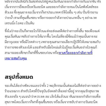
หลังจากนั้นสิ่งนี้ก็เริ่มสะท้อนให้ผู้คนเริ่มหันมาออกกำลังกายกันมากขึ้น ทั้ง
เริ่มจากการยืดเหยียดวันละนิด และออกกำลังกายจนเป็นไลฟ์สไตล์ของ
ตัวเอง ซึ่งคุณอาจจะเริ่มจากกีฬาประเภทคาร์ดิโออื่น ๆ เช่น ปั่นจักรยาน
ว่ายน้ำ ตามที่คุณชื่นชอบ หรือการออกกำลังกายประเภทอื่น ๆ อย่างเวท
เทรนนิ่ง โยคะ เป็นต้น
ซึ่งไม่ว่าจะเป็นกีฬาอะไรก็ล้วนแต่จะส่งผลดีต่อร่างกายทั้งสิ้น ขอเพียงแค่
คุณเริ่มหันมาขยับร่างกายให้มากขึ้น โดยไม่ต้องมีข้อแม้ว่าคุณนั้นอาจจะ
มีอายุเยอะ หรือมีโรคต่าง ๆ เพราะคุณสามารถเลือกปฏิบัติให้เหมาะสมกับ
ร่างกายของตัวเองได้ และสำหรับมือใหม่แล้วไม่รู้จะเริ่มต้นอย่างไรคุณก็
สามารถลองศึกษากีฬาที่ชื่นชอบก่อน หรือ
หาเครื่องออกกำลังกายที่
เหมาะสมกับคุณ
สรุปทั้งหมด
จะเห็นได้อย่างชัดเจนเลยว่าทั้ง 2 พฤติกรรมนั้นส่งผลไม่ดีต่อร่างกายอย่าง
ร้ายแรงมาก สำหรับใครที่ปัจจุบันยังคงทำสิ่งเหล่านี้อยู่ หากคุณรักสุขภาพ
ตัวเองจริง ๆ แนะนำว่าควร ลด ละ เลิกได้แล้วนะ หันมาออกกำลังกายเพื่อ
สุขภาพโดยเริ่มจากกีฬาที่คุณชื่นชอบ หรือเริ่มจากขยับร่างกายวันละนิด