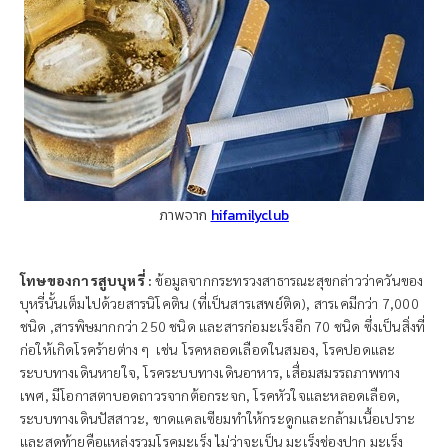
ภาพจาก
hifamilyclub
โทษของการสูบบุหรี่ :
ข้อมูลจากกระทรวงสาธารณะสุขกล่าวว่าควันของ
บุหรี่นั้นเต็มไปด้วยสารนิโคติน (ที่เป็นสารเสพย์ติด), สารเคมีกว่า 7,000
ชนิด ,สารพิษมากกว่า 250 ชนิด และสารก่อมะเร็งอีก 70 ชนิด ซึ่งเป็นสิ่งที่
ก่อให้เกิดโรคร้ายต่าง ๆ เช่น โรคหลอดเลือดในสมอง, โรคปอดและ
ระบบทางเดินหายใจ, โรคระบบทางเดินอาหาร, เสื่อมสมรรถภาพทาง
เพศ, มีโอกาสตาบอดถาวรจากต้อกระจก, โรคหัวใจและหลอดเลือด,
ระบบทางเดินปัสสาวะ, ขาดแคลเซียมทำให้กระดูกและกล้ามเนื้อเปราะ
และสุดท้ายคือแหล่งรวมโรคมะเร็ง ไม่ว่าจะเป็น มะเร็งช่องปาก มะเร็ง