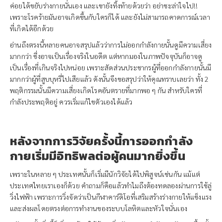
ค่อยได้ขยับร่างกายนั่นเอง และเขายังทิ้งท้ายด้วยว่า อย่าชะล่าใจไป!!
เพราะโรคร้ายมันอาจเกิดขึ้นกับใครก็ได้ และยังไม่สามารถคาดการณ์เวลา
ที่เกิดได้อีกด้วย
อ่านถึงตรงนี้หลายคนอาจสรุปแล้วว่าการไม่ออกกำลังกายนั้นดูมีความเสี่ยง
มากกว่า ซึ่งอาจเป็นเรื่องจริงในอดีต แต่หากมองในภาพปัจจุบันก็อาจดู
เป็นเรื่องที่เกินจริงไปหน่อย เพราะสัดส่วนประชากรผู้ที่ออกกำลังกายนั้นมี
มากกว่าผู้ที่สูบบุหรี่ไปเสียแล้ว ดังนั้นจึงขอสรุปว่าให้คุณทราบเลยว่า ทั้ง 2
พฤติกรรมนั้นมีความเสี่ยงเกิดโรคอันตรายที่มากพอ ๆ กัน สำหรับใครที่
กำลังประพฤติอยู่ ควรเริ่มแก้ไขตัวเองได้แล้ว
หลังจากการวิจัยครั้งนี้การออกกำลัง
กายเริ่มมีอิทธิพลต่อผู้คนมากยิ่งขึ้น
เพราะในหลาย ๆ ประเทศนั้นก็เริ่มมีนักวิจัยได้ไปพิสูจน์เช่นกัน แม้แต่
ประเทศไทยเราเองก็ด้วย คำถามก็คือแล้วทำไมถึงต้องทดลองผ่านการใช้ลู่
วิ่งไฟฟ้า เพราะการวิ่งจัดว่าเป็นกีฬาคาร์ดิโอที่เสริมสร้างร่างกายให้แข็งแรง
และส่งผลโดยตรงต่อการทำงานของระบบโลหิตและหัวใจนั่นเอง